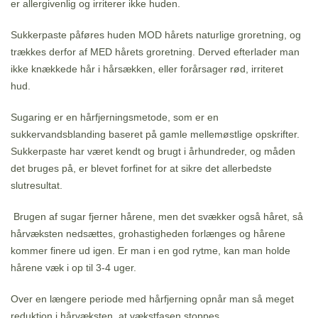
er allergivenlig og irriterer ikke huden.
Sukkerpaste påføres huden MOD hårets naturlige groretning, og
trækkes derfor af MED hårets groretning. Derved efterlader man
ikke knækkede hår i hårsækken, eller forårsager rød, irriteret
hud.
Sugaring er en hårfjerningsmetode, som er en
sukkervandsblanding baseret på gamle mellemøstlige opskrifter.
Sukkerpaste har været kendt og brugt i århundreder, og måden
det bruges på, er blevet forfinet for at sikre det allerbedste
slutresultat.
Brugen af sugar fjerner hårene, men det svækker også håret, så
hårvæksten nedsættes, grohastigheden forlænges og hårene
kommer finere ud igen. Er man i en god rytme, kan man holde
hårene væk i op til 3-4 uger.
Over en længere periode med hårfjerning opnår man så meget
reduktion i hårvæksten, at vækstfasen stoppes.