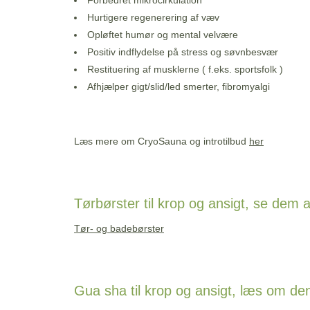
Forbedret mikrocirkulation
Hurtigere regenerering af væv
Opløftet humør og mental velvære
Positiv indflydelse på stress og søvnbesvær
Restituering af musklerne ( f.eks. sportsfolk )
Afhjælper gigt/slid/led smerter, fibromyalgi
Læs mere om CryoSauna og introtilbud
her
Tørbørster til krop og ansigt, se dem a
Tør- og badebørster
Gua sha til krop og ansigt, læs om d