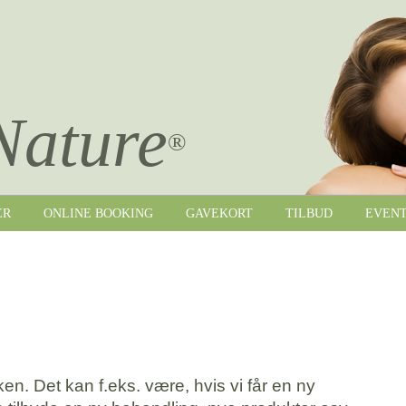
Nature
®
ER
ONLINE BOOKING
GAVEKORT
TILBUD
EVEN
kken. Det kan f.eks. være, hvis vi får en ny