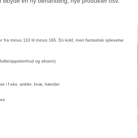
an tilbyde en ny behandling, nye produkter osv.
fra minus 110 til minus 165. En kold, men fantastisk oplevelse
lulite/appelsinhud og eksem)
e i f.eks. ankler, knæ, hænder
tes