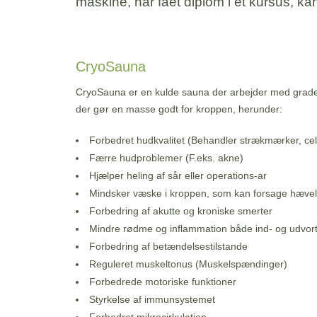
maskine, har fået diplom i et kursus, k
CryoSauna
CryoSauna er en kulde sauna der arbejder med grader 
der gør en masse godt for kroppen, herunder:
Forbedret hudkvalitet (Behandler strækmærker, cel
Færre hudproblemer (F.eks. akne)
Hjælper heling af sår eller operations-ar
Mindsker væske i kroppen, som kan forsage hævels
Forbedring af akutte og kroniske smerter
Mindre rødme og inflammation både ind- og udvor
Forbedring af betændelsestilstande
Reguleret muskeltonus (Muskelspændinger)
Forbedrede motoriske funktioner
Styrkelse af immunsystemet