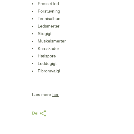
Frosset led
Forstuvning
Tennisalbue
Ledsmerter
Slidgigt
Muskelsmerter
Knæskader
Hælspore
Leddegigt
Fibromyalgi
Læs mere
her
Del