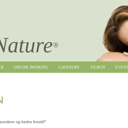
Nature
®
ER
ONLINE BOOKING
GAVEKORT
TILBUD
EVEN
N
undere og bedre livsstil?