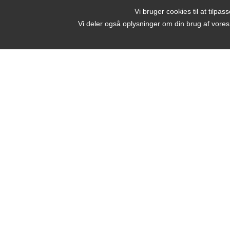
Vi bruger cookies til at tilpas
Vi deler også oplysninger om din brug af vore
Beauty by Nature
Strandstien 4
T
Lundeborg, 5874 Hesselager
E
Kirkestræde 26
5960 Marstal