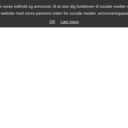
se vores indhold og annoncer, til at vise dig funktioner til sociale medier o
s website med vores partnere inden for sociale medier, annonceringsp
OK
Læs mere
®
elefon +45 20 338 338
Handelsbetingelser
mail mail@bbn.dk
Se cookiepolitik
|
Se og ret dine cookieindstillinger
|
Website © Uptim