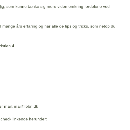
dig
, som kunne tænke sig mere viden omkring fordelene ved
 mange års erfaring og har alle de tips og tricks, som netop
du
dstien 4
er mail:
mail@bbn.dk
 check linkende herunder: