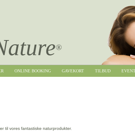
Nature
®
ER
ONLINE BOOKING
GAVEKORT
TILBUD
EVEN
er til vores fantastiske naturprodukter.