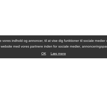
se vores indhold og annoncer, til at vise dig funktioner til sociale medier o
s website med vores partnere inden for sociale medier, annonceringsp
OK
Læs mere
®
Telefon +45 20 338 338
Handelsbetingelser
mail mail@bbn.dk