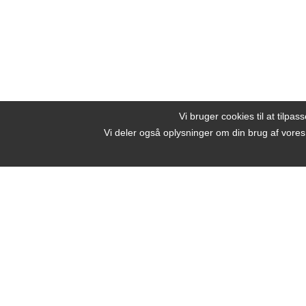
Vi bruger cookies til at tilpas
Vi deler også oplysninger om din brug af vore
Beauty by Nature
Strandstien 4
Lundeborg, 5874 Hesselager
E