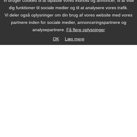
Vi bruger cookies til at tilpasse vores indhold og annoncer, til at vise
dig funktioner til sociale medier og til at analysere vores trafik.
Vi deler også oplysninger om din brug af vores website med vores
partnere inden for sociale medier, annonceringspartnere og
analysepartnere.
Få flere oplysninger
OK
Læs mere
Beauty by Nature
®
Strandstien 4
Lundeborg, 5874 Hesselager
Kirkestræde 26
5960 Marstal
Telefon +45 20 338 338