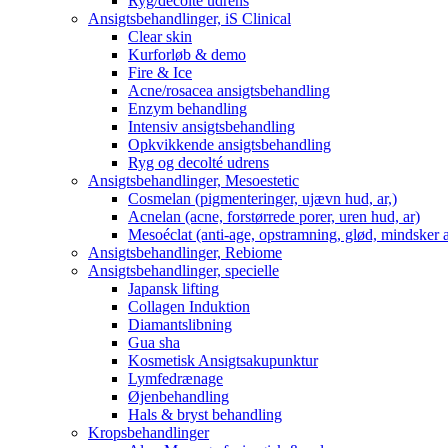
Ryg/decolté udrens
Ansigtsbehandlinger, iS Clinical
Clear skin
Kurforløb & demo
Fire & Ice
Acne/rosacea ansigtsbehandling
Enzym behandling
Intensiv ansigtsbehandling
Opkvikkende ansigtsbehandling
Ryg og decolté udrens
Ansigtsbehandlinger, Mesoestetic
Cosmelan (pigmenteringer, ujævn hud, ar,)
Acnelan (acne, forstørrede porer, uren hud, ar)
Mesoéclat (anti-age, opstramning, glød, mindsker 
Ansigtsbehandlinger, Rebiome
Ansigtsbehandlinger, specielle
Japansk lifting
Collagen Induktion
Diamantslibning
Gua sha
Kosmetisk Ansigtsakupunktur
Lymfedrænage
Øjenbehandling
Hals & bryst behandling
Kropsbehandlinger