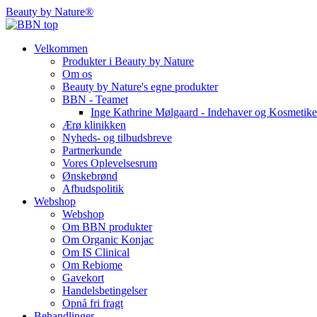
Beauty by Nature
®
Velkommen
Produkter i Beauty by Nature
Om os
Beauty by Nature's egne produkter
BBN - Teamet
Inge Kathrine Mølgaard - Indehaver og Kosmetike
Ærø klinikken
Nyheds- og tilbudsbreve
Partnerkunde
Vores Oplevelsesrum
Ønskebrønd
Afbudspolitik
Webshop
Webshop
Om BBN produkter
Om Organic Konjac
Om IS Clinical
Om Rebiome
Gavekort
Handelsbetingelser
Opnå fri fragt
Behandlinger