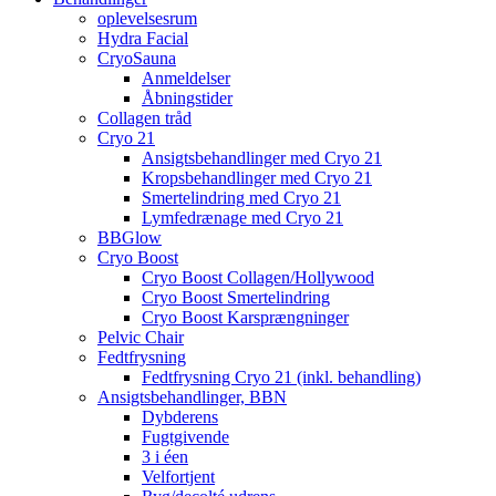
oplevelsesrum
Hydra Facial
CryoSauna
Anmeldelser
Åbningstider
Collagen tråd
Cryo 21
Ansigtsbehandlinger med Cryo 21
Kropsbehandlinger med Cryo 21
Smertelindring med Cryo 21
Lymfedrænage med Cryo 21
BBGlow
Cryo Boost
Cryo Boost Collagen/Hollywood
Cryo Boost Smertelindring
Cryo Boost Karsprængninger
Pelvic Chair
Fedtfrysning
Fedtfrysning Cryo 21 (inkl. behandling)
Ansigtsbehandlinger, BBN
Dybderens
Fugtgivende
3 i éen
Velfortjent