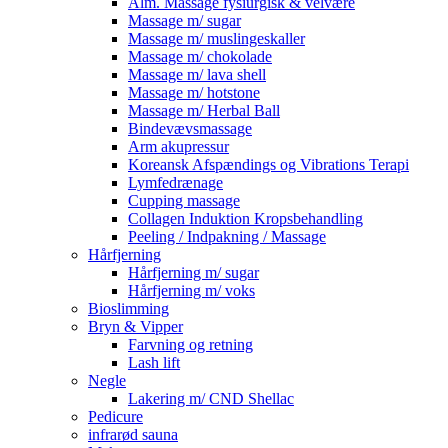
Alm. Massage fysiurgisk & velvære
Massage m/ sugar
Massage m/ muslingeskaller
Massage m/ chokolade
Massage m/ lava shell
Massage m/ hotstone
Massage m/ Herbal Ball
Bindevævsmassage
Arm akupressur
Koreansk Afspændings og Vibrations Terapi
Lymfedrænage
Cupping massage
Collagen Induktion Kropsbehandling
Peeling / Indpakning / Massage
Hårfjerning
Hårfjerning m/ sugar
Hårfjerning m/ voks
Bioslimming
Bryn & Vipper
Farvning og retning
Lash lift
Negle
Lakering m/ CND Shellac
Pedicure
infrarød sauna