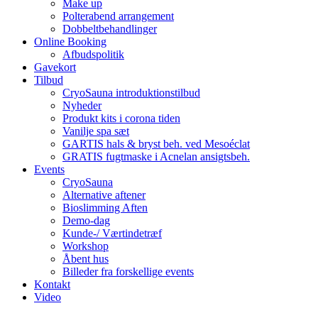
Make up
Polterabend arrangement
Dobbeltbehandlinger
Online Booking
Afbudspolitik
Gavekort
Tilbud
CryoSauna introduktionstilbud
Nyheder
Produkt kits i corona tiden
Vanilje spa sæt
GARTIS hals & bryst beh. ved Mesoéclat
GRATIS fugtmaske i Acnelan ansigtsbeh.
Events
CryoSauna
Alternative aftener
Bioslimming Aften
Demo-dag
Kunde-/ Værtindetræf
Workshop
Åbent hus
Billeder fra forskellige events
Kontakt
Video