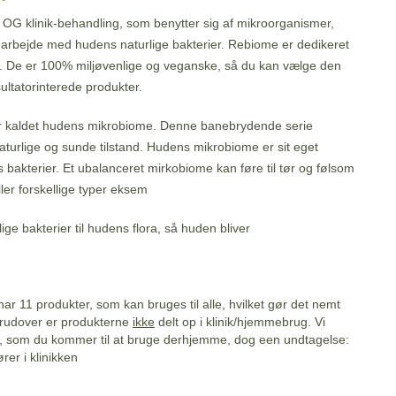
OG klinik-behandling, som benytter sig af mikroorganismer,
amarbejde med hudens naturlige bakterier. Rebiome er dedikeret
ter. De er 100% miljøvenlige og veganske, så du kan vælge den
ultatorinterede produkter.
er kaldet hudens mikrobiome. Denne banebrydende serie
turlige og sunde tilstand. Hudens mikrobiome er sit eget
 bakterier. Et ubalanceret mirkobiome kan føre til tør og følsom
r forskellige typer eksem
lige bakterier til hudens flora, så huden bliver
ar 11 produkter, som kan bruges til alle, hvilket gør det nemt
Derudover er produkterne
ikke
delt op i klinik/hjemmebrug. Vi
, som du kommer til at bruge derhjemme, dog een undtagelse:
er i klinikken