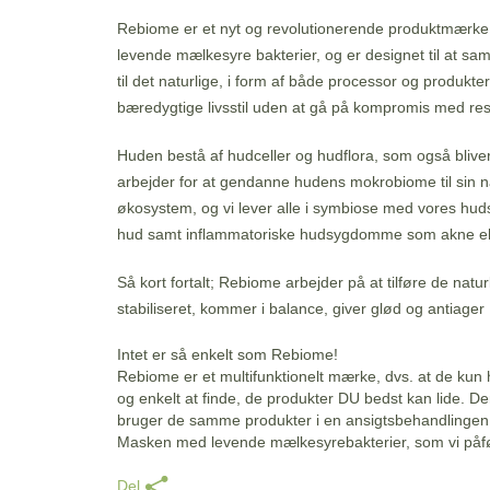
Rebiome er et nyt og revolutionerende produktmærke 
levende mælkesyre bakterier, og er designet til at s
til det naturlige, i form af både processor og produk
bæredygtige livsstil uden at gå på kompromis med res
Huden bestå af hudceller og hudflora, som også bliv
arbejder for at gendanne hudens mokrobiome til sin na
økosystem, og vi lever alle i symbiose med vores huds
hud samt inflammatoriske hudsygdomme som akne elle
Så kort fortalt; Rebiome arbejder på at tilføre de natur
stabiliseret, kommer i balance, giver glød og antiager
Intet er så enkelt som Rebiome!
Rebiome er et multifunktionelt mærke, dvs. at de kun h
og enkelt at finde, de produkter DU bedst kan lide. 
bruger de samme produkter i en ansigtsbehandlingen
Masken med levende mælkesyrebakterier, som vi påfør
Del