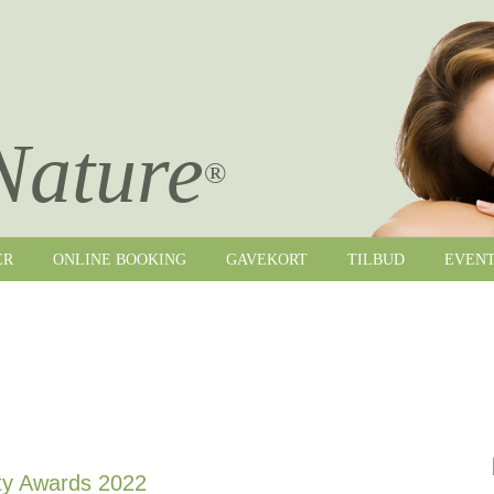
Nature
®
ER
ONLINE BOOKING
GAVEKORT
TILBUD
EVEN
uty Awards 2022