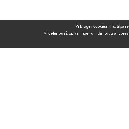
Vi bruger cookies til at tilpas
Vi deler også oplysninger om din brug af vore
Beauty by Nature
Strandstien 4
Lundeborg, 5874 Hesselager
E
Kirkestræde 26
5960 Marstal